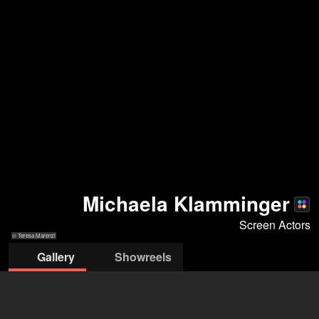
Michaela Klamminger
Screen Actors
© Teresa Marenzi
Gallery
Showreels
© Severin Koller
© Produktion "Der Weg ins Freie"
© Produktion
© Dietmar Steinbach
© Teresa
Theater in der Josefstadt
"Rechnitz" Theater in
Marenzi
der Josefstadt