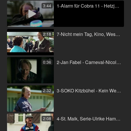
1-Alarm für Cobra 11 - Hetzjagd auf Semir-Ralph Polinski-2017.mp4
3:44
7-Nicht mein Tag, Kino, Westside Filmproduktion-Peter Thorwarth-2013.mp4
2:18
2-Jan Fabel - Carneval-Nicolai Rohde-ARD.mp4
0:36
3-SOKO Kitzbühel - Kein Weg zurück, Serie-Gerald Liegel-ZDF ORF, 2017.mp4
2:32
4-St. Maik, Serie-Ulrike Hamacher-RTL, 2017.mp4
2:08