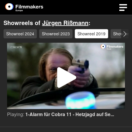
Showreels of
Jürgen Rißmann
:
Showreel 2024
Showreel 2023
Showreel 2019
Showreel
Play
Video
Playing:
1-Alarm für Cobra 11 - Hetzjagd auf Se...