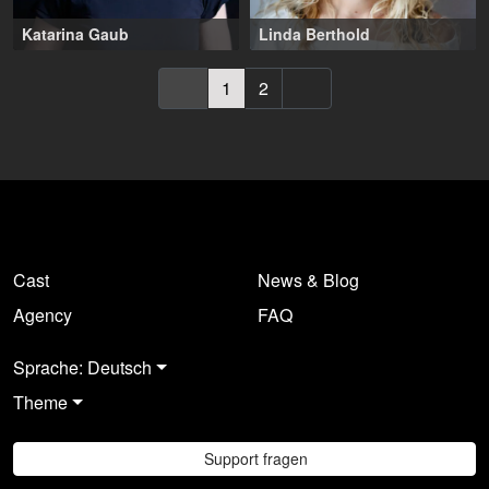
Katarina Gaub
Linda Berthold
52-60 Jahre
,
17-26 Jahre
,
Hamburg (DE), Hannover
Berlin (DE), Hamburg (DE)
(DE)
1
2
Cast
News & Blog
Agency
FAQ
Sprache: Deutsch
Theme
Support fragen