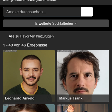
Erweiterte Suchkriterien
Alle zu Favoriten hinzufügen
1 - 40 von 46 Ergebnisse
© Valeria Mitelman
(c) Markus Frank - Tagesaktuell-Juli2026
Leonardo Arivelo
Markus Frank
28-38 Jahre
,
Berlin (DE)
43-54 Jahre
,
Berlin (DE)
© NIKLASBERG
© Steffi Henn