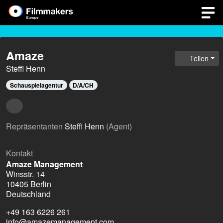
Amaze
Teilen
Steffi Henn
Schauspielagentur
D/A/CH
Repräsentanten
Steffi Henn
(Agent)
Kontakt
Amaze Management
Winsstr. 14
10405 Berlin
Deutschland
+49 163 6226 261
info@amazemanagement.com