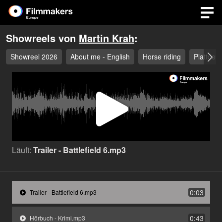
Showreels von
Martin Krah
:
Showreel 2026
About me - English
Horse riding
Plattdeu
Video
abspi
Läuft:
Trailer - Battlefield 6.mp3
0:03
Trailer - Battlefield 6.mp3
0:43
Hörbuch - Krimi.mp3