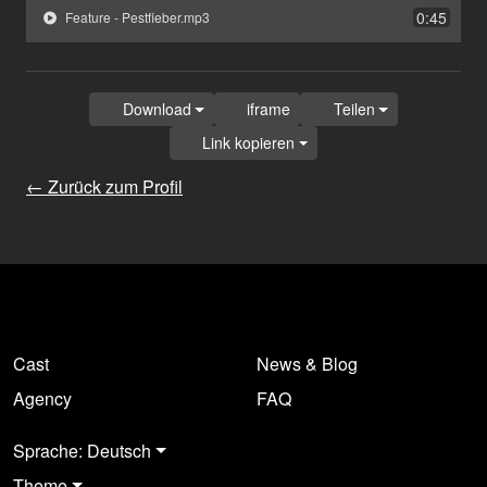
0:45
Feature - Pestfieber.mp3
Download
iframe
Teilen
Link kopieren
← Zurück zum Profil
Cast
News & Blog
Agency
FAQ
Sprache: Deutsch
Theme