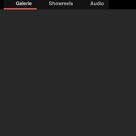
Galerie
Showreels
Audio
© Mirjam
© Mirjam Knickriem
© Mirjam Knickriem
© Mirjam
© Mirjam Knickriem
Knickriem
Knickriem
agentur factory
Gisela Haarmann-Böndel
+49 221 590 4525
mail@agenturfactory.de
öffne Agentur auf Filmmakers
Martin Krah
42 Jahre
•
Köln (DE)