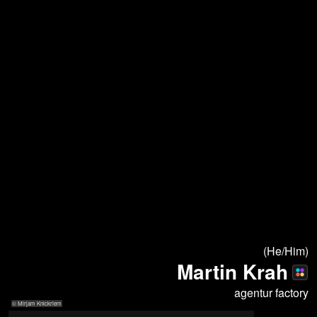
(He/Him)
Martin Krah
agentur factory
© Mirjam Knickriem