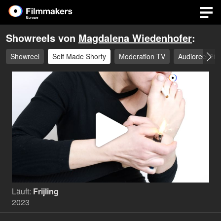
Showreels von
Magdalena Wiedenhofer
:
Showreel
Self Made Shorty
Moderation TV
Audioreel 20
Video
abspi
Läuft:
Frijling
2023