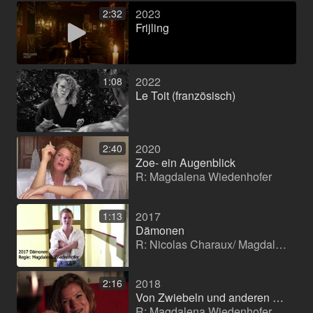
2023
2:32
Frijling
2022
1:08
Le Toit (französisch)
2020
2:40
Zoe- ein Augenblick
R: Magdalena Wiedenhofer
2017
1:13
Dämonen
R: Nicolas Charaux/ Magdalena Wiedenhofer
2018
2:16
Von Zwiebeln und anderen Schichten
R: Magdalena Wiedenhofer