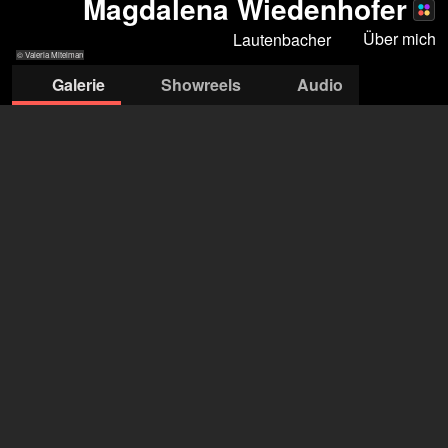
Magdalena Wiedenhofer
Über mich
Lautenbacher
© Valeria Mitelman
Galerie
Showreels
Audio
© Valeria
© Valeria
© Valeria
© Niklas Vogt
© Valeria
© Merav Maroody
Mitelman
Mitelman
Mitelman
Mitelman
Management Lautenbacher
Alexandra Lautenbacher
+49 89 298 124
info@management-lautenbacher.de
öffne Agentur auf Filmmakers
Magdalena Wiedenhofer