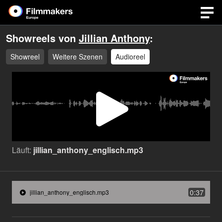
Showreels von
Jillian Anthony
:
Showreel
Weitere Szenen
Audioreel
Video
abspi
Läuft:
jillian_anthony_englisch.mp3
0:37
jillian_anthony_englisch.mp3