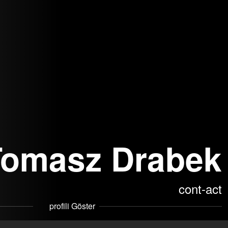
Tomasz Drabek
cont-act
profili Göster