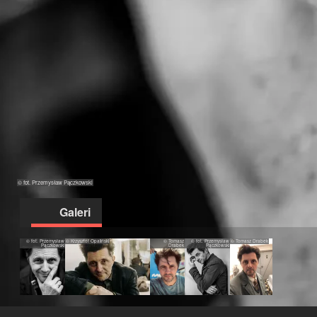
© fot. Przemysław Pączkowski
Galeri
© fot. Przemysław
© Krzysztof Opaliński
© Tomasz
© fot. Przemysław
© Tomasz Drabek
Pączkowski
Drabek
Pączkowski