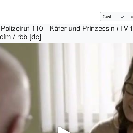
 Polizeiruf 110 - Käfer und Prinzessin (TV fil
eim / rbb [de]