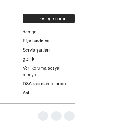
Desteğe sorun
damga
Fiyatlandırma
Servis şartları
gizlilik
Veri koruma sosyal
medya
DSA raporlama formu
Api