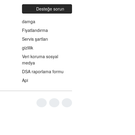
Desteğe sorun
damga
Fiyatlandırma
Servis şartları
gizlilik
Veri koruma sosyal
medya
DSA raporlama formu
Api