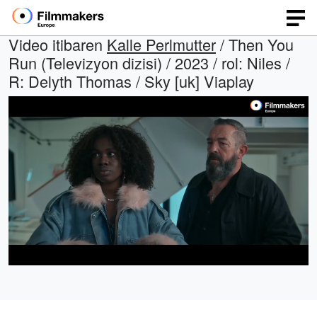
Video itibaren
Kalle Perlmutter
/ Then You
Run (Televizyon dizisi) / 2023 / rol: Niles /
R: Delyth Thomas / Sky [uk] Viaplay
Yüklendi
:
Open
Ses
quality
Aç
100.00%
selector
menu