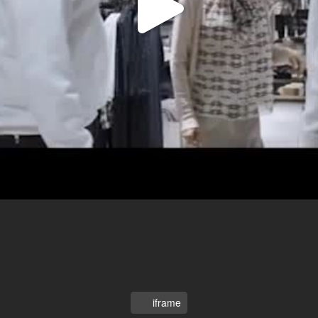
Video
Oynat
iframe