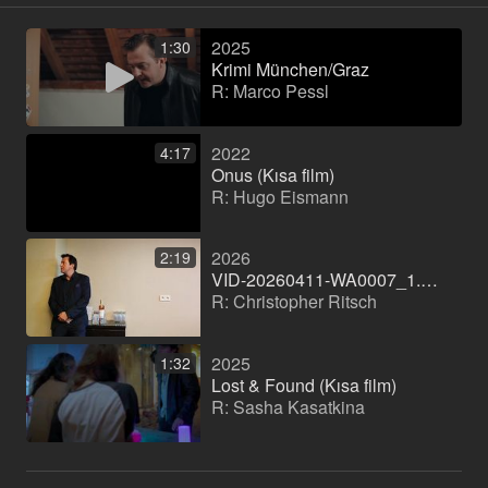
2025
1:30
Krimi München/Graz
R: Marco Pessl
2022
4:17
Onus (Kısa film)
R: Hugo Eismann
2026
2:19
VID-20260411-WA0007_1.mp4
R: Christopher Ritsch
2025
1:32
Lost & Found (Kısa film)
R: Sasha Kasatkina