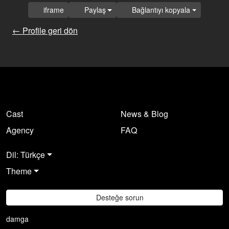
iframe
Paylaş
Bağlantıyı kopyala
← Profile geri dön
Cast
News & Blog
Agency
FAQ
Dil: Türkçe
Theme
Desteğe sorun
damga