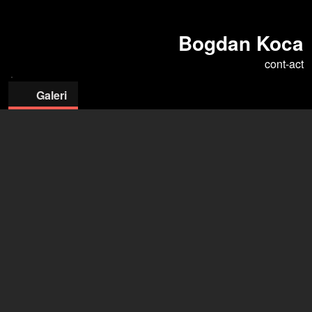
Bogdan Koca
cont-act
Galeri
cont-act
Agnieszka Bednarczyk
+48 887 787 801
agencja@cont-act.pl
ajansı Filmmakers'da aç