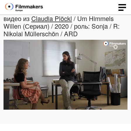
видео из
Claudia Plöckl
/ Um Himmels
Willen (Сериал) / 2020 / роль: Sonja / R:
Nikolai Müllerschön / ARD
Загрузка
:
Open
Со
quality
звуком
100.00%
selector
menu