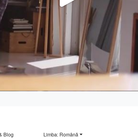
Play
Video
& Blog
Limba: Română