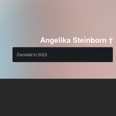
Angelika Steinborn †
Decedat în 2023
Cast
News & Blog
Agency
FAQ
Limba: Română