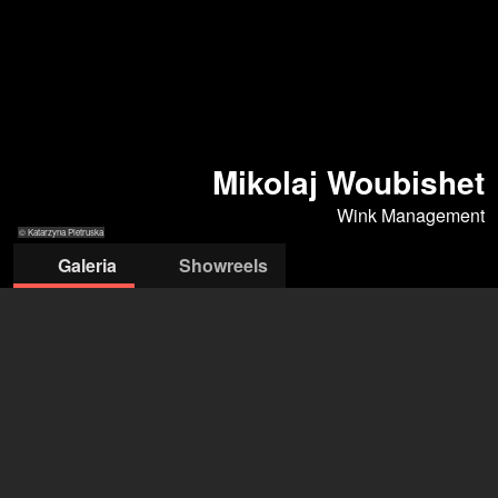
Mikolaj Woubishet
Wink Management
© Katarzyna Pietruska
Galeria
Showreels
© Katarzyna Pietruska
© Katarzyna Pietruska
© Katarzyna
© Katarzyna
© Agata
Pietruska
Pietruska
Piątkowska
Wink Management
Dorota Wink
(Agent)
Michał Czarnowski
(Agent)
otwórz agencję na Filmmakers