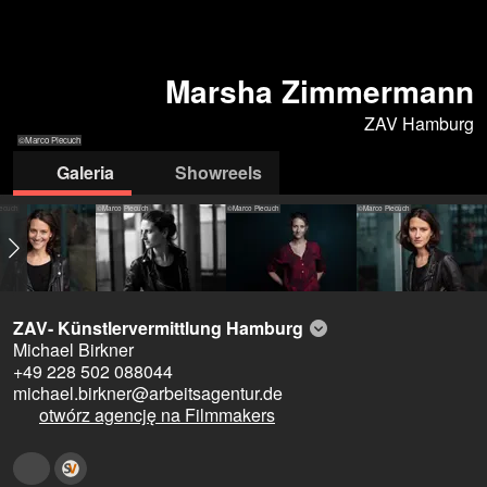
Marsha Zimmermann
ZAV Hamburg
©Marco Piecuch
Galeria
Showreels
ecuch
©Marco Piecuch
©Marco Piecuch
©Marco Piecuch
ZAV- Künstlervermittlung Hamburg
Michael Birkner
+49 228 502 088044
michael.birkner@arbeitsagentur.de
otwórz agencję na Filmmakers