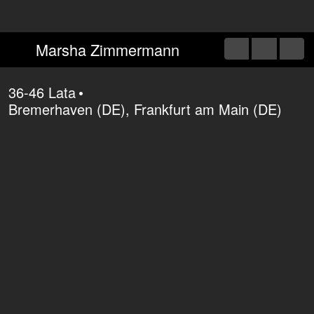
Marsha Zimmermann
36-46 Lata
•
Bremerhaven (DE), Frankfurt am Main (DE)
Płeć
kobieta
Wiek grania roli
36-46 Lata
miejsce urodzenia
Bad Soden a.T.
narodowość
niemiecka
(Główny) zawód
aktor/ka
Zezwolenia na pracę
Unia Europejska (UE-27)
Opcje mieszkaniowe
Cambridge (GB), Nürnberg (DE), Trier
(DE), Frankfurt am Main (DE), Berlin (DE)
Przynależność do stowarzyszeń i związków
zawodowych
Bundesverband Schauspiel e.V. (BFFS)
Specjalizacje
model/ka, aktor/ka musicalowy/a, lektor/ka,