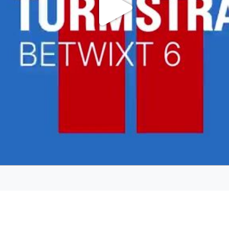
Odtwa
wideo