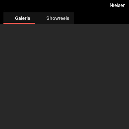
Nielsen
Galeria
Showreels
Agentur Nielsen
Verena Nielsen
+43 650 4038 271
verena.nielsen@gmail.com
otwórz agencję na Filmmakers
Daniel Keberle