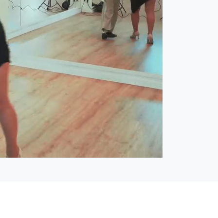
Open
Włącz
quality
dźwięk
selector
menu