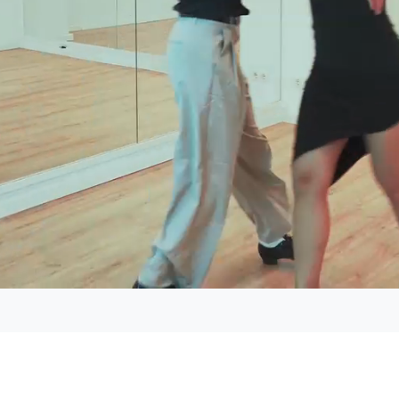
Załadowany
:
100.00%