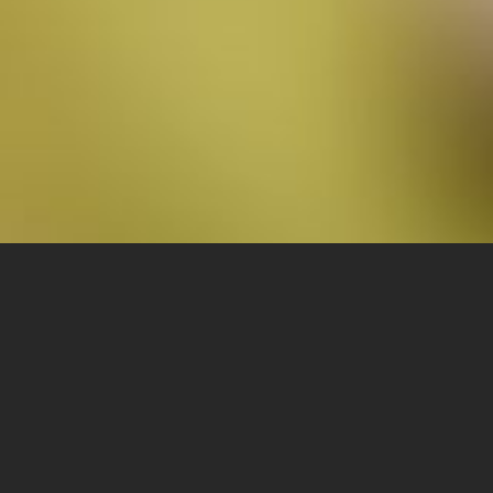
Cast
News 
Agency
FAQ