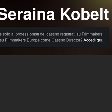
Seraina Kobelt
le solo ai professionisti del casting registrati su Filmmakers
o su Filmmakers Europe come Casting Director?
Accedi qui
.
Richiedi supporto
Avviso legale
Prezzi
Termini di Servizio
Privacy