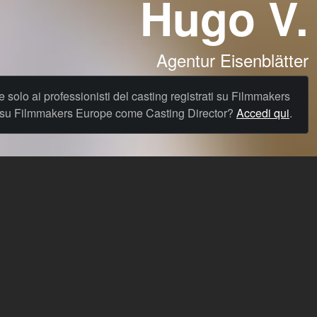
Hugo V.
Agentur Eisenblätter
le solo ai professionisti del casting registrati su Filmmakers
o su Filmmakers Europe come Casting Director?
Accedi qui
.
Richiedi supporto
Avviso legale
Prezzi
Termini di Servizio
Privacy