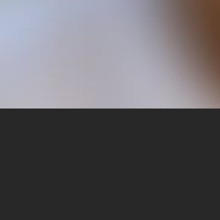
Cast
News 
Agency
FAQ