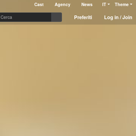
Cast
Agency
News
IT
Theme
Preferiti
Log in / Join