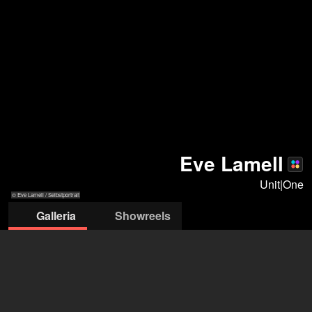
Eve Lamell
Unit|One
© Eve Lamell / Selbstportrait
Galleria
Showreels
© Fotograf:
© Fotograf: Markus Böker
© Fotograf:
© Fotograf: Markus Böker
© Fotograf:
© Fotogr
Markus Böker
Markus Böker
Markus Böker
Markus Bö