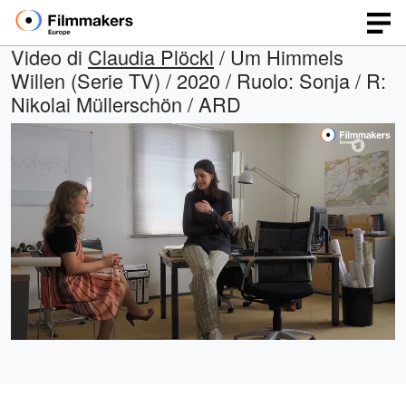
Video di
Claudia Plöckl
/ Um Himmels
Willen (Serie TV) / 2020 / Ruolo: Sonja / R:
Nikolai Müllerschön / ARD
Caricato
:
Open
Audio
quality
100.00%
selector
menu