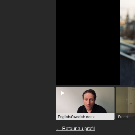
English/Swedish demo
French
← Retour au profil