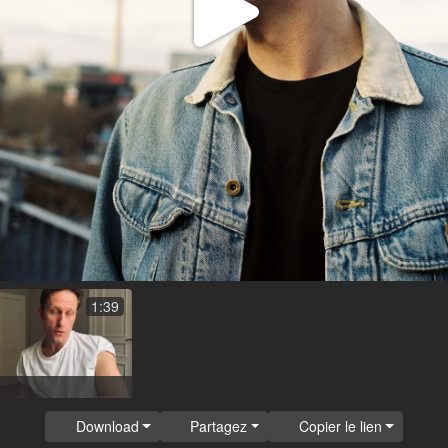
Lire
la
vidéo
1:39
Download
Partagez
Copier le lien