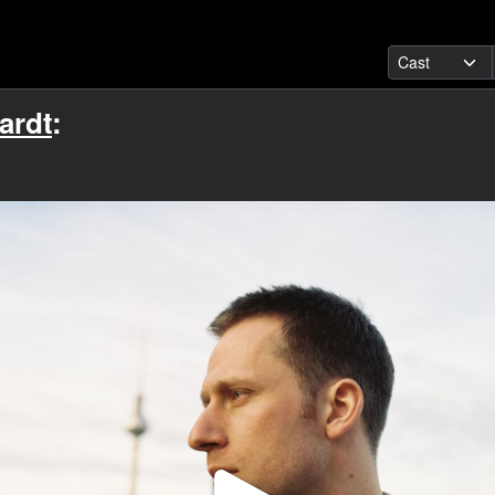
ardt
: