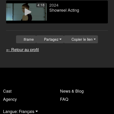
2024
4:18
Showreel Acting
iframe
Partagez
Copier le lien
← Retour au profil
Cast
News & Blog
Agency
FAQ
Langue: Français