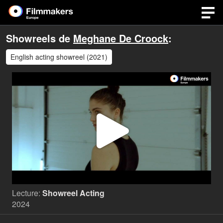
Showreels de
Meghane De Croock
:
English acting showreel (2021)
Lire
la
Lecture:
Showreel Acting
vidéo
2024