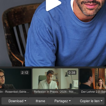
Lire
la
vidéo
2:12
0:38
WaPo Berlin - Rosentod (Série TV) / 2023 / Rôle: Florian Herzog / R: Markus F. Adrian / ARD
Reflexion in Praxis / 2026 / Rôle: Arzt
Download
iframe
Partagez
Copier le lien