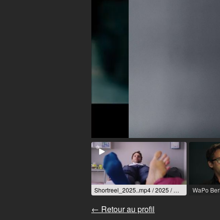
Shortreel_2025..mp4 / 2025 / Rôle: diverse / R: diverse
← Retour au profil