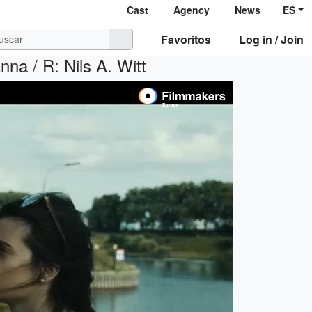
Cast
Agency
News
ES
Favoritos
Log in / Join
na / R: Nils A. Witt