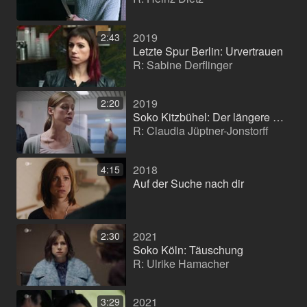
2019
2:43
Letzte Spur Berlin: Urvertrauen
R: Sabine Derflinger
2019
2:20
Soko Kitzbühel: Der längere Atem
R: Claudia Jüptner-Jonstorff
2018
4:15
Auf der Suche nach dir
2021
2:30
Soko Köln: Täuschung
R: Ulrike Hamacher
2021
3:29