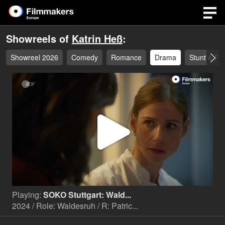
Showreels of
Katrin Heß
:
Showreel 2026
Comedy
Romance
Drama
Stunt & Fig
Play
Video
Playing:
SOKO Stuttgart: Wald...
2024 / Role: Waldesruh / R: Patric...