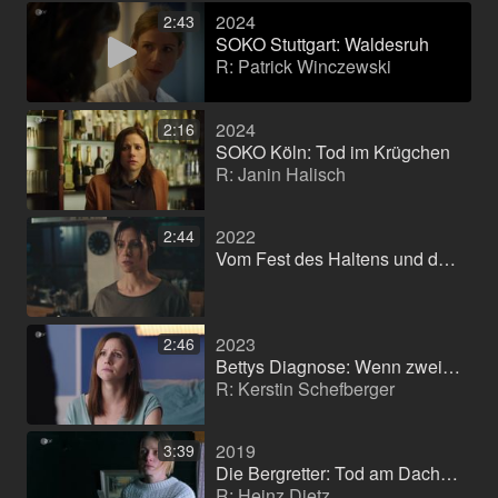
2024
2:43
SOKO Stuttgart: Waldesruh
R: Patrick Winczewski
2024
2:16
SOKO Köln: Tod im Krügchen
R: Janin Halisch
2022
2:44
Vom Fest des Haltens und dem Los des Lassens- Regie: Dominik Klingberg
2023
2:46
Bettys Diagnose: Wenn zwei sich lieben
R: Kerstin Schefberger
2019
3:39
Die Bergretter: Tod am Dachstein
R: Heinz Dietz