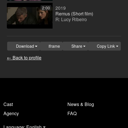
2019
2:00
Remus (Short film)
R: Lucy Ribeiro
Download
iframe
Share
Copy Link
← Back to profile
Cast
News & Blog
Agency
FAQ
Language: English