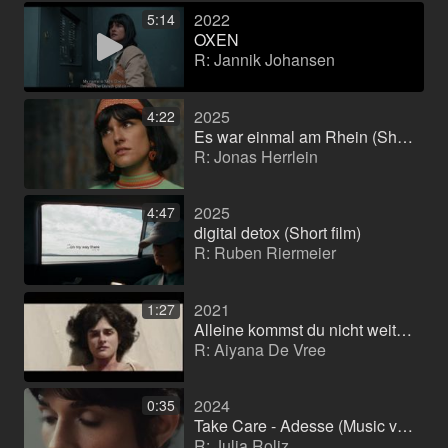
2022
5:14
OXEN
R: Jannik Johansen
2025
4:22
Es war einmal am Rhein (Short film)
R: Jonas Herrlein
2025
4:47
digital detox (Short film)
R: Ruben Riermeier
2021
1:27
Alleine kommst du nicht weit genug
R: Aiyana De Vree
2024
0:35
Take Care - Adesse (Music video)
R: Julia Roliz