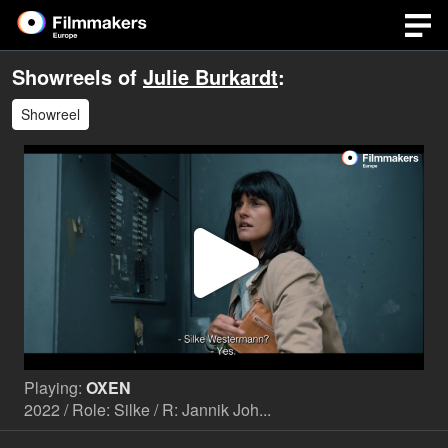
Showreels of
Julie Burkardt
:
Showreel
Play
Video
Playing:
OXEN
2022 / Role: Silke / R: Jannik Joh...