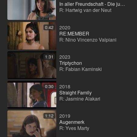
In aller Freundschaft - Die jungen Ärzte
R: Hartwig van der Neut
2020
0:42
RE:MEMBER
R: Nino Vincenzo Valpiani
2023
1:31
Triptychon
R: Fabian Kaminski
2018
0:30
Straight Family
R: Jasmine Alakari
2019
1:12
Augenmerk
R: Yves Marty