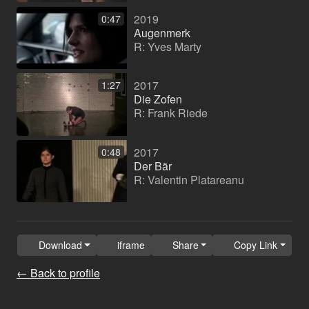
2019
0:47
Augenmerk
R: Yves Marty
2017
1:27
Die Zofen
R: Frank Riede
2017
0:48
Der Bär
R: Valentin Platareanu
Download
iframe
Share
Copy Link
← Back to profile