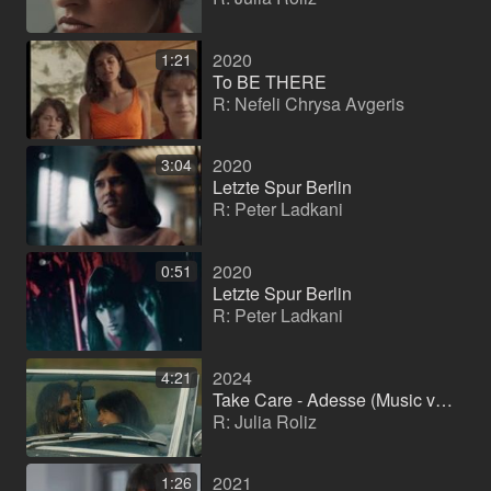
2020
1:21
To BE THERE
R: Nefeli Chrysa Avgeris
2020
3:04
Letzte Spur Berlin
R: Peter Ladkani
2020
0:51
Letzte Spur Berlin
R: Peter Ladkani
2024
4:21
Take Care - Adesse (Music video)
R: Julia Roliz
2021
1:26