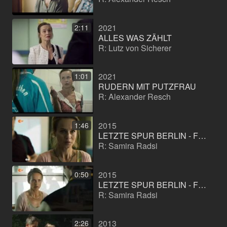
2021
2:11
ALLES WAS ZÄHLT
R: Lutz von Sicherer
2021
1:01
RUDERN MIT PUTZFRAU
R: Alexander Resch
2015
1:46
LETZTE SPUR BERLIN - FOLGE: ARBEITSWUT 1
R: Samira Radsi
2015
0:50
LETZTE SPUR BERLIN - FOLGE: ARBEITSWUT
R: Samira Radsi
2013
2:26