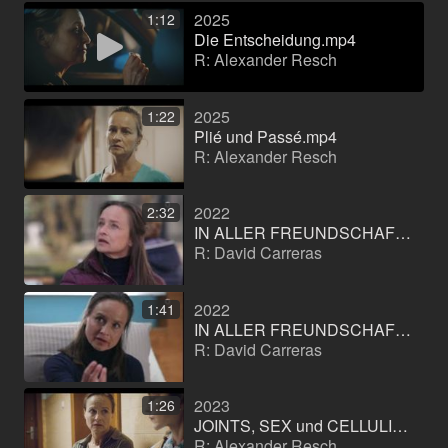
2025
1:12
Die Entscheidung.mp4
R: Alexander Resch
2025
1:22
Plié und Passé.mp4
R: Alexander Resch
2022
2:32
IN ALLER FREUNDSCHAFT - DIE JUNGEN ÄRZTE - FOLGE: LEBENSMUT 1
R: David Carreras
2022
1:41
IN ALLER FREUNDSCHAFT - DIE JUNGEN ÄRZTE - FOLGE: LEBENSMUT 2
R: David Carreras
2023
1:26
JOINTS, SEX und CELLULITIS
R: Alexander Resch