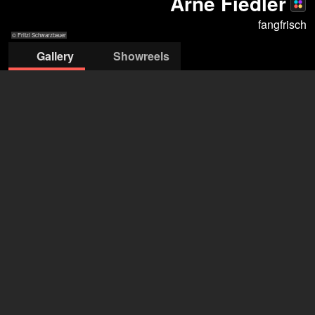
Arne Fiedler
fangfrisch
© Fritzi Schwarzbauer
Gallery
Showreels
© Fritzi
© Fritzi Schwarzbauer
© Fritzi
© Fritzi Schwarzbauer
© Fritzi
© Frit
Schwarzbauer
Schwarzbauer
Schwarzbauer
Schwarzbau
Fangfrisch Berlin
Alessandra Martinez
+49 30 616 71380
office@fangfrischberlin.de
open agency on Filmmakers
Arne Fiedler