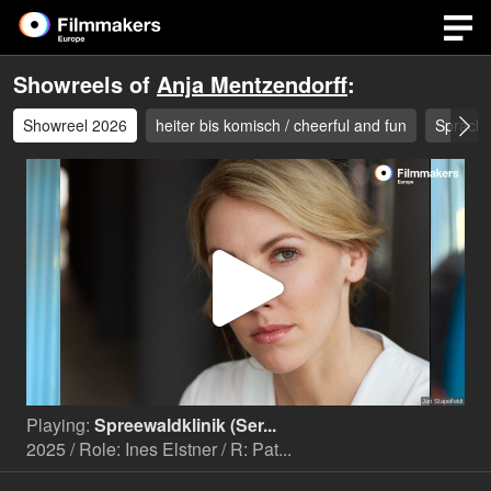
Showreels of
Anja Mentzendorff
:
Showreel 2026
heiter bis komisch / cheerful and fun
Sprache
Play
Video
Playing:
Spreewaldklinik (Ser...
2025 / Role: Ines Elstner / R: Pat...