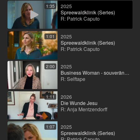
2025
1:35
Spreewaldklinik (Series)
R: Patrick Caputo
2025
1:01
Spreewaldklinik (Series)
R: Patrick Caputo
2025
2:00
Business Woman - souverän, nonchalant
R: Selftape
2026
1:11
Die Wunde Jesu
R: Anja Mentzendorff
2025
1:07
Spreewaldklinik (Series)
R: Patrick Caputo