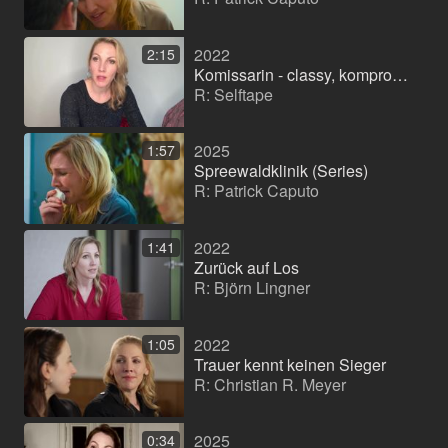
2022
2:15
Komissarin - classy, kompromisslos, selbstbewusst
R: Selftape
2025
1:57
Spreewaldklinik (Series)
R: Patrick Caputo
2022
1:41
Zurück auf Los
R: Björn Lingner
2022
1:05
Trauer kennt keinen Sieger
R: Christian R. Meyer
2025
0:34