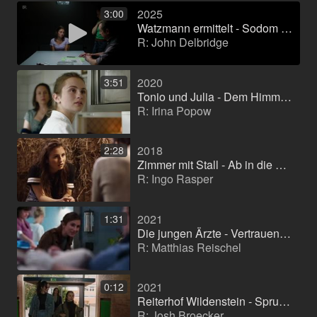
2025
3:00
Watzmann ermittelt - Sodom und Gomorrah (TV movie (series))
R: John Delbridge
2020
3:51
Tonio und Julia - Dem Himmel so nah
R: Irina Popow
2018
2:28
Zimmer mit Stall - Ab in die Berge
R: Ingo Rasper
2021
1:31
Die jungen Ärzte - Vertrauensverlust
R: Matthias Reischel
2021
0:12
Reiterhof Wildenstein - Sprung ins Leben
R: Josh Broecker