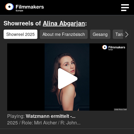
Showreels of
Alina Abgarjan
:
Showreel 2025
About me Französisch
Gesang
Tanz
Play
Video
Playing:
Watzmann ermittelt -...
2025 / Role: Miri Aicher / R: John...