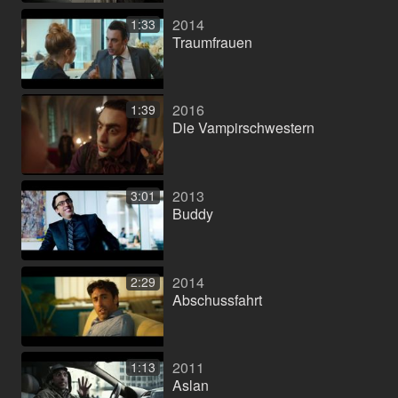
2014
1:33
Traumfrauen
2016
1:39
Die Vampirschwestern
2013
3:01
Buddy
2014
2:29
Abschussfahrt
2011
1:13
Aslan