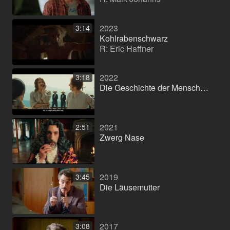
2023
3:14
Kohlrabenschwarz
R: Eric Haffner
2022
3:18
Die Geschichte der Menschheit-leicht gekürzt
2021
2:51
Zwerg Nase
2019
3:45
Die Läusemutter
2017
3:08