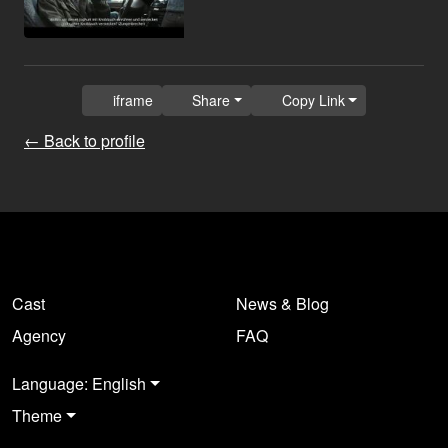
iframe
Share
Copy Link
← Back to profile
Cast
News & Blog
Agency
FAQ
Language: English
Theme