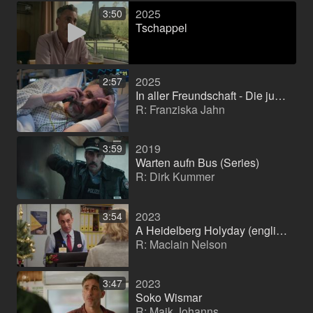
2025
3:50
Tschappel
2025
2:57
In aller Freundschaft - Die jungen Ärzte
R: Franziska Jahn
2019
3:59
Warten aufn Bus (Series)
R: Dirk Kummer
2023
3:54
A Heidelberg Holyday (english)
R: Maclain Nelson
2023
3:47
Soko Wismar
R: Maik Johanns