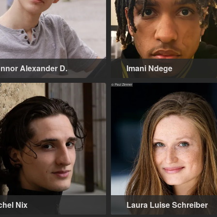
nnor Alexander D.
Imani Ndege
18-25 Jahre
,
Berlin (DE)
y
© Paul Zimmer
chel Nix
Laura Luise Schreiber
-25 Jahre
,
Berlin (DE)
23-33 Jahre
,
London (GB), Berlin (DE)