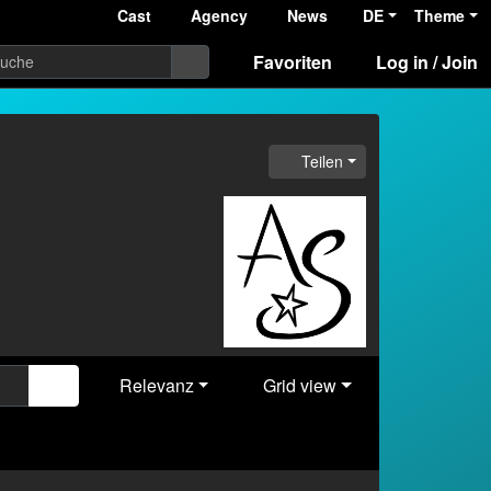
Cast
Agency
News
DE
Theme
Favoriten
Log in / Join
Teilen
Relevanz
Grid view