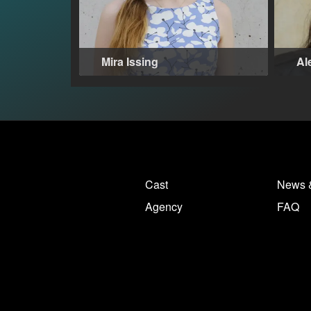
Mira Issing
Al
15-19 Jahre
,
Berlin (DE)
Ber
Cast
News 
Agency
FAQ