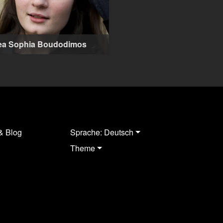
ea Sophia Boudodimos
lin (DE)
& Blog
Sprache: Deutsch
Theme