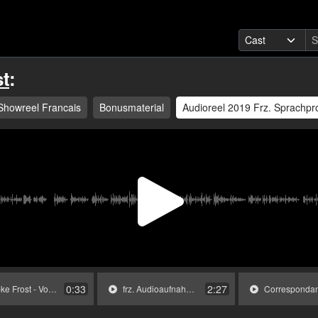
t
:
Showreel Francais
Bonusmaterial
Audioreel 2019 Frz. Sprachp
Video
abspi
0:33
2:27
 - Voice Over Doku Marx (1).mp3
frz. Audioaufnahme (Rolle) Wiebke Frost.mp3
Correspondance de Friedrich Nietzsche à Lou Andre