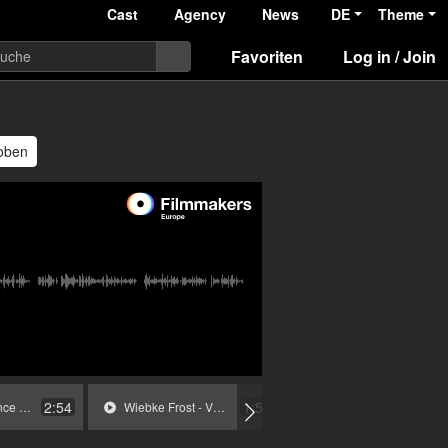
Cast
Agency
News
DE
Theme
Favoriten
Log in / Join
roben
elen
2:54
1:59
as Salomé.mp3
Wiebke Frost - VO La Traviata ARTE - Kopie.mp3
20180612_PEIX_Gelsectan_DE_V02 (online-audio-converter.com).mp3