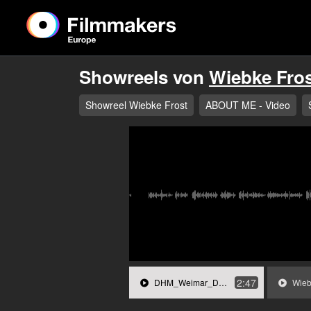
Showreels von
Wiebke Fros
Showreel Wiebke Frost
ABOUT ME - Video
2:47
DHM_Weimar_Deutsch_A_02_VT.mp3
Wiebke Frost