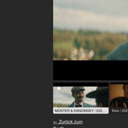
MÜNTER & KANDINSKY / 2023 / Rolle: Wassily Kandinsky / R: Marcus O. Rosenmüller
← Zurück zum