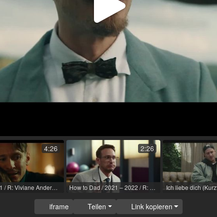
Video
abspi
4:26
2:26
Kleo / 2021 / R: Viviane Andereggen / Netflix
How to Dad / 2021 – 2022 / R: Jakob Lass / ARD
iframe
Teilen
Link kopieren