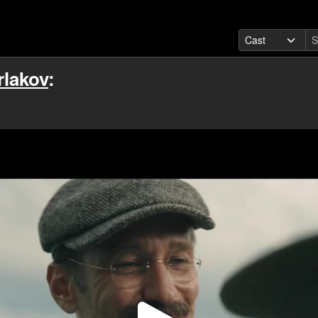
rlakov
: