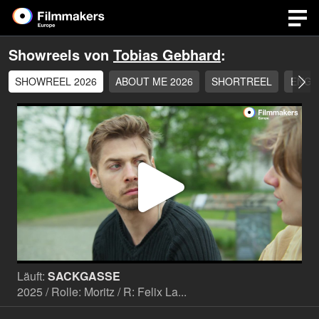
Showreels von
Tobias Gebhard
:
SHOWREEL 2026
ABOUT ME 2026
SHORTREEL
ENGL
Video
abspi
Läuft:
SACKGASSE
2025 / Rolle: Moritz / R: Felix La...