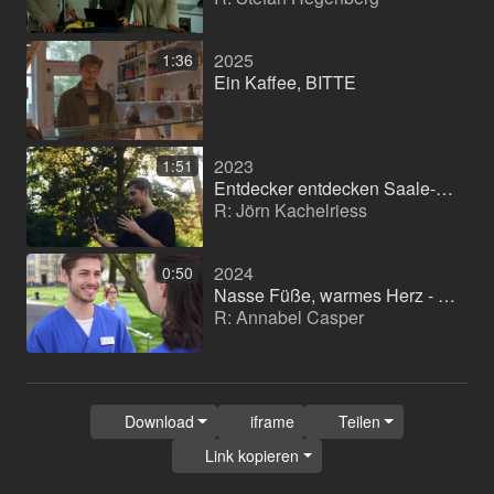
2025
1:36
Ein Kaffee, BITTE
2023
1:51
Entdecker entdecken Saale-Unstrut (Image-Serie)
R: Jörn Kachelriess
2024
0:50
Nasse Füße, warmes Herz - R: Annabel Casper
R: Annabel Casper
Download
iframe
Teilen
Link kopieren