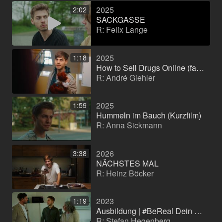
2025
2:02
SACKGASSE
R: Felix Lange
2025
1:18
How to Sell Drugs Online (fast) x Kleinanzeigen WG (Image-Serie)
R: André Giehler
2025
1:59
Hummeln im Bauch (Kurzfilm)
R: Anna Sickmann
2026
3:38
NÄCHSTES MAL
R: Heinz Böcker
2023
1:19
Ausbildung | #BeReal Dein Start ins Berufsleben bei der Debeka (Werbefilm)
R: Stefan Hegenberg