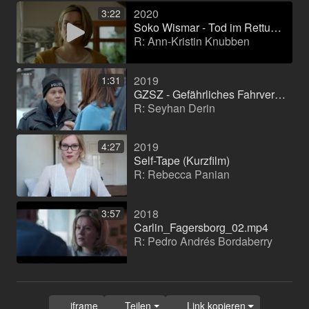
2020
3:22
Soko Wismar - Tod im Rettungswagen
R: Ann-Kristin Knubben
2019
1:31
GZSZ - Gefährliches Fahrverhalten
R: Seyhan Derin
2019
4:27
Self-Tape (Kurzfilm)
R: Rebecca Panian
2018
3:57
Carlin_Fagersborg_02.mp4
R: Pedro Andrés Bordaberry
iframe
Teilen
Link kopieren