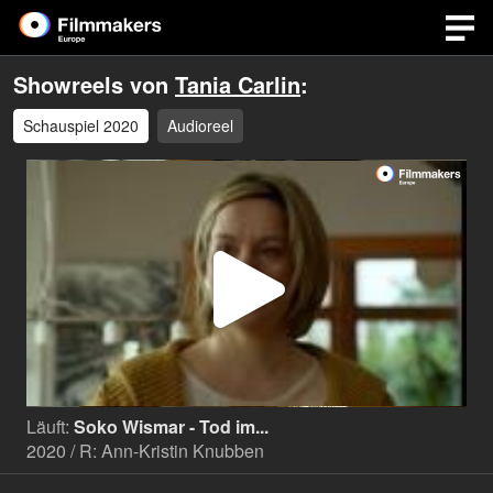
Showreels von
Tania Carlin
:
Schauspiel 2020
Audioreel
Video
abspi
Läuft:
Soko Wismar - Tod im...
2020 / R: Ann-Kristin Knubben