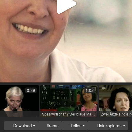
Video
abspi
0:39
1:02
Spezlwirtschaft ("Der blaue Maradonna") / 2008 / Rolle: Uschi (Episoden HR) / R: Stefan Betz / BR
Download
iframe
Teilen
Link kopieren