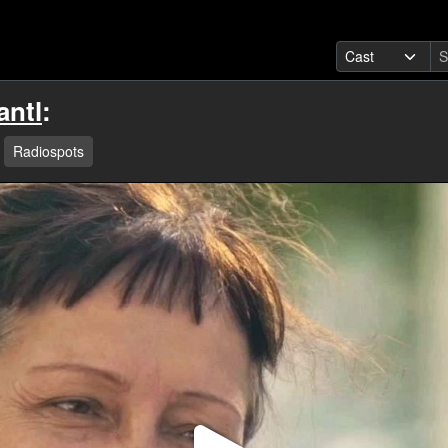
antl
:
Radiospots