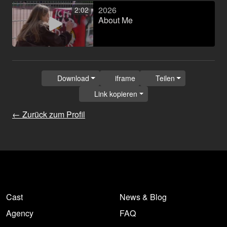
2026
2:02
About Me
Download
iframe
Teilen
Link kopieren
← Zurück zum Profil
Cast
News & Blog
Agency
FAQ