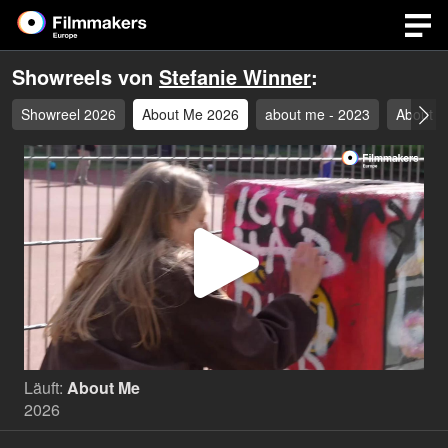
Showreels von
Stefanie Winner
:
Showreel 2026
About Me 2026
about me - 2023
About M
Video
abspi
Läuft:
About Me
2026