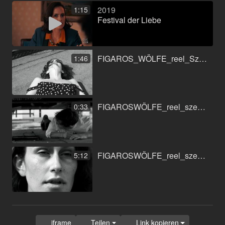
2019
1:15
Festival der Liebe
FIGAROS_WÖLFE_reel_Szene1_1.mp4
1:46
FIGAROSWÖLFE_reel_szene2.mp4
0:33
FIGAROSWÖLFE_reel_szene3.mp4
5:12
iframe
Teilen
Link kopieren