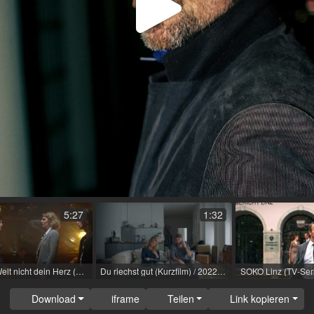
Video
abspi
5:27
1:32
Zeig der Welt nicht dein Herz (Musikvideo) / 2025 / Rolle: Schläger / R: Beate Thalberg
Du riechst gut (Kurzfilm) / 2022 / Rolle: Lead / R: Reza Rasouli
Download
iframe
Teilen
Link kopieren