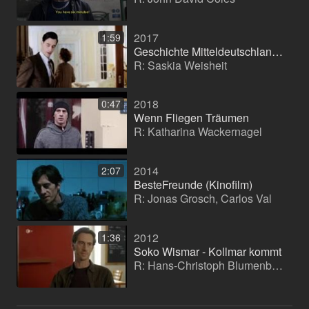
2017
1:59
Geschichte Mitteldeutschlands- Leni Riefenstahl
R: Saskia Weisheit
2018
0:47
Wenn Fliegen Träumen
R: Katharina Wackernagel
2014
2:07
BesteFreunde (Kinofilm)
R: Jonas Grosch, Carlos Val
2012
1:36
Soko Wismar - Kollmar kommt
R: Hans-Christoph Blumenberg