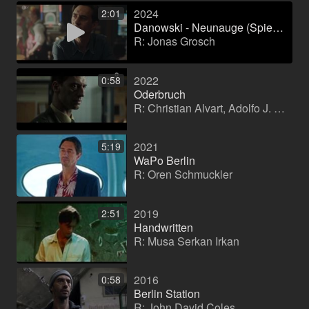
2024
2:01
Danowski - Neunauge (Spielfilm)
R: Jonas Grosch
2022
0:58
Oderbruch
R: Christian Alvart, Adolfo J. Kolmerer
2021
5:19
WaPo Berlin
R: Oren Schmuckler
2019
2:51
Handwritten
R: Musa Serkan Irkan
2016
0:58
Berlin Station
R: John David Coles