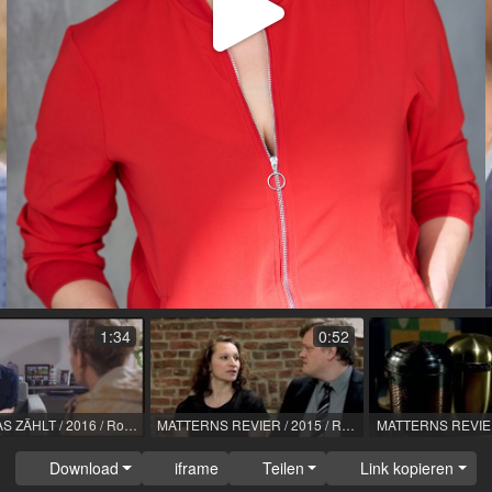
Video
abspi
1:34
0:52
ALLES WAS ZÄHLT / 2016 / Rolle: Anja Vogt / R: Klaus Knoesel / RTL
MATTERNS REVIER / 2015 / Rolle: Laura Graf / R: Christoph Eichhorn / ARD
Download
iframe
Teilen
Link kopieren