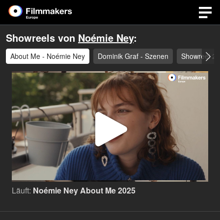
Showreels von
Noémie Ney
:
About Me - Noémie Ney
Dominik Graf - Szenen
Showreel 2
Video
abspi
Läuft:
Noémie Ney About Me 2025